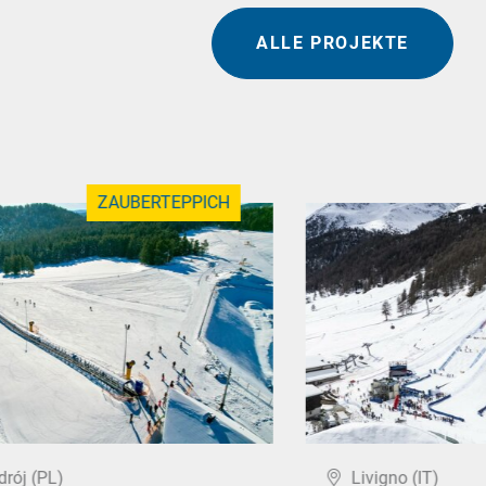
ALLE PROJEKTE
ZAUBERTEPPICH
drój (PL)
Livigno (IT)