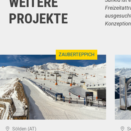
WEITERE
Freizeitatt
PROJEKTE
ausgesuchte
Konzeption
ZAUBERTEPPICH
Sölden (AT)
S