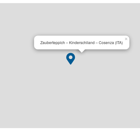
×
Zauberteppich – Kinderschiland – Cosenza (ITA)