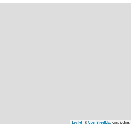
Leaflet
| ©
OpenStreetMap
contributors